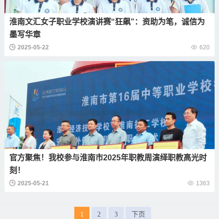
淮南文汇女子职业学校演讲赛“狂飙”：资助为笔，诚信为
墨写华章
2025-05-22
620
官方聚焦！我校参与淮南市2025年职教周演绎职教高光时
刻！
2025-05-21
1363
1
2
3
下页