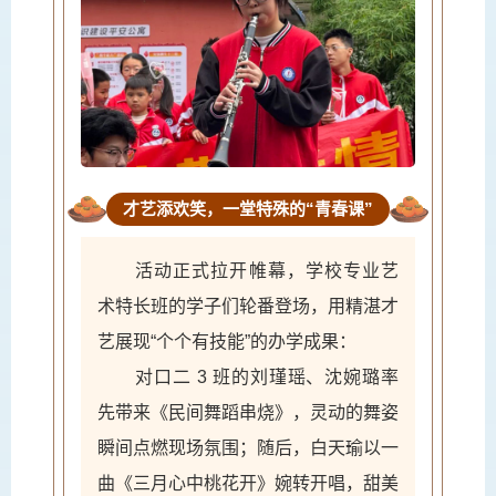
才艺添欢笑，一堂特殊的“青春课”
活动正式拉开帷幕，学校专业艺
术特长班的学子们轮番登场，用精湛才
艺展现“个个有技能”的办学成果：
对口二 3 班的刘瑾瑶、沈婉璐率
先带来《民间舞蹈串烧》，灵动的舞姿
瞬间点燃现场氛围；随后，白天瑜以一
曲《三月心中桃花开》婉转开唱，甜美