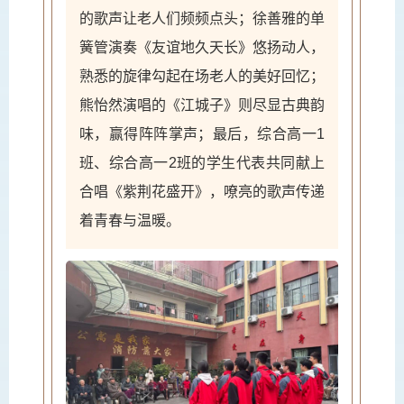
的歌声让老人们频频点头；徐善雅的单
簧管演奏《友谊地久天长》悠扬动人，
熟悉的旋律勾起在场老人的美好回忆；
熊怡然演唱的
《江城子》
则尽显古典韵
味，赢得阵阵掌声；最后，综合高一1
班、综合高一2班的学生代表共同献上
合唱《紫荆花盛开》，嘹亮的歌声传递
着青春与温暖。