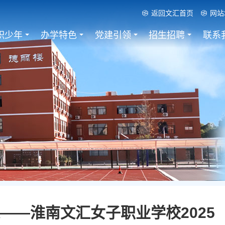
返回文汇首页
网站
职少年
办学特色
党建引领
招生招聘
联系
——淮南文汇女子职业学校2025