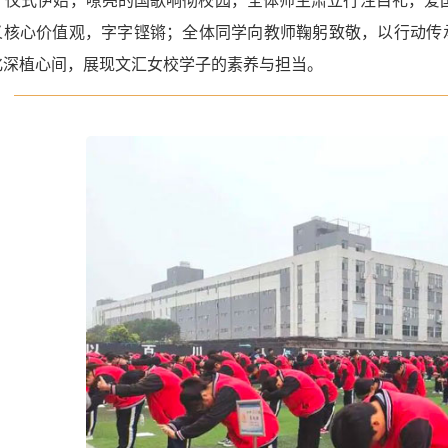
仪式伊始，嘹亮的国歌响彻校园，全体师生肃立行注目礼，爱
义核心价值观，字字铿锵；全体同学向教师鞠躬致敬，以行动传承
化深植心间，展现文汇女校学子的素养与担当。