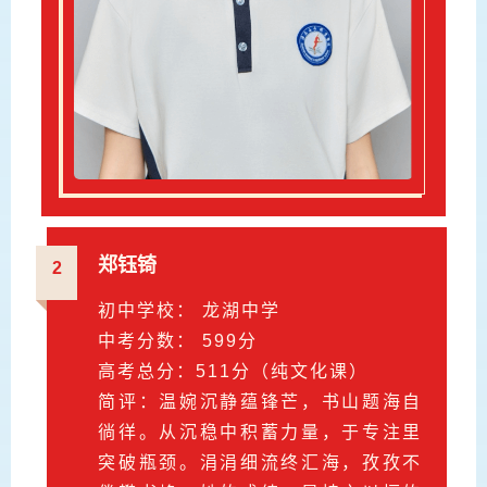
郑钰锜
2
初中学校： 龙湖中学
中考分数： 599分
高考总分：511分（纯文化课）
简评：温婉沉静蕴锋芒，书山题海自
徜徉。从沉稳中积蓄力量，于专注里
突破瓶颈。涓涓细流终汇海，孜孜不