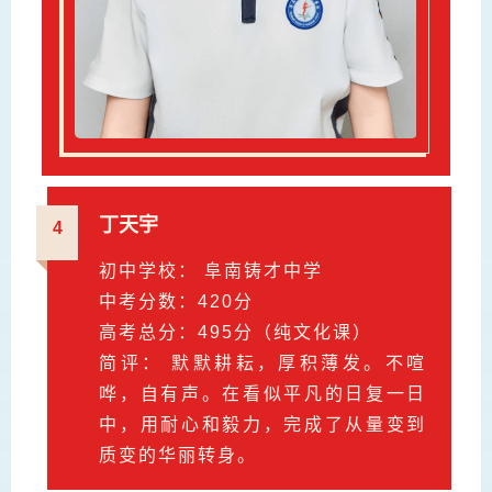
丁天宇
4
初中学校： 阜南铸才中学
中考分数：420分
高考总分：495分（纯文化课）
简评： 默默耕耘，厚积薄发。不喧
哗，自有声。在看似平凡的日复一日
中，用耐心和毅力，完成了从量变到
质变的华丽转身。