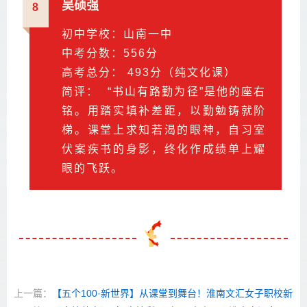
吴硕强
8
初中学校：山南一中
中考分数：556分
高考总分： 493分（纯文化课）
简评： “书山有路勤为径”是他的座右
铭。用踏实填补差距，以勤勉铸就阶
梯。课堂上求知若渴的眼神，自习室
伏案疾书的身影，终化作成绩单上耀
眼的飞跃。
上一篇：
【五个100·新世界】从课堂到舞台！淮南文汇女子职校新世