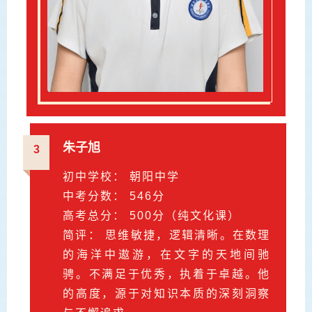
朱子旭
3
初中学校： 朝阳中学
中考分数： 546分
高考总分： 500分（纯文化课）
简评： 思维敏捷，逻辑清晰。在数理
的海洋中遨游，在文字的天地间驰
骋。不满足于优秀，执着于卓越。他
的高度，源于对知识本质的深刻洞察