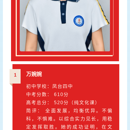
万婉婉
1
初中学校：凤台四中
中考分数： 610分
高考总分： 520分（纯文化课）
简评： 全面发展，均衡优异。不偏
科，不惧难。以综合实力见长，用稳
定发挥取胜。她的成功证明，在文