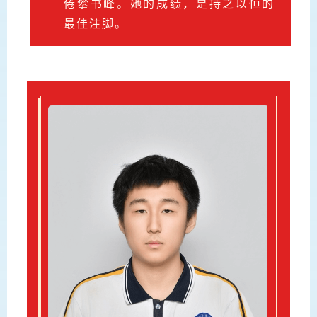
倦攀书峰。她的成绩，是持之以恒的
最佳注脚。