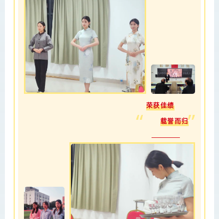
荣获佳绩
”
“
载誉而归