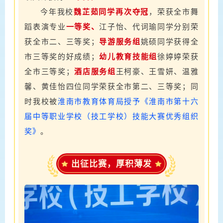
今年我校
魏芷茹同学再次夺冠
，荣获全市舞
蹈表演专业
一等奖、
江子怡、代词瑜同学分别荣
获全市二、三等奖；
导游服务组
姚硕同学获得全
市三等奖的好成绩；
幼儿教育技能组
徐婷婷
荣获
全市三等奖
；
酒店服务组
王柯豪、王雪妍、
温雅
馨、黄佳怡四
位同学荣获全市第二、三等奖；同
时我校被
淮南市教育体育局授予《淮南市第十六
届中等职业学校（技工学校）技能大赛优秀组织
奖》
。
出征比赛，厚积薄发