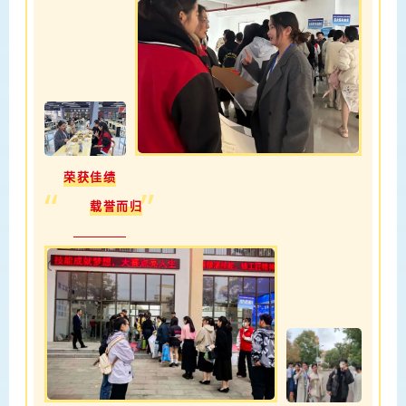
荣获佳绩
”
“
载誉而归