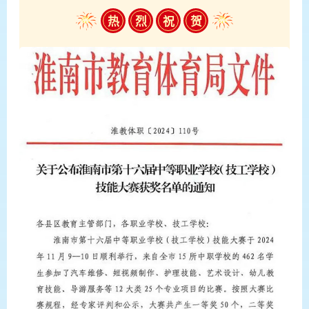
热
烈
祝
贺